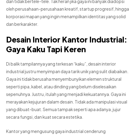
dan tidak bertele-tele. Tak heran jika gaya ini banyak diadopsi
oleh perusahaan-perusahaan kreatif, startup progresif, hingga
korporasi mapan yang ingin menampilkan identitas yang solid
dan berkarakter.
Desain Interior Kantor Industrial:
Gaya Kaku Tapi Keren
Di balik tampilannya yang terkesan “kaku”, desain interior
industrial justru menyimpan daya tarik unik yang sulit diabaikan.
Gaya ini tidak berusaha menyembunyikan elemen struktural
seperti pipa, kabel, atau dinding yang belum diselesaikan
sepenuhnya. Justru, itulah yang menjadi kekuatannya. Gaya ini
merayakan kejujuran dalam desain. Tidak ada manipulasi visual
yang dibuat-buat. Semua tampak seperti apa adanya, jujur
secara fungsi, dan kuat secara estetika.
Kantor yang mengusung gaya industrial cenderung