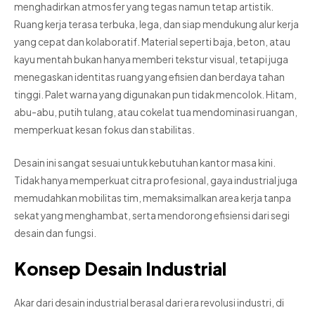
menghadirkan atmosfer yang tegas namun tetap artistik.
Ruang kerja terasa terbuka, lega, dan siap mendukung alur kerja
yang cepat dan kolaboratif. Material seperti baja, beton, atau
kayu mentah bukan hanya memberi tekstur visual, tetapi juga
menegaskan identitas ruang yang efisien dan berdaya tahan
tinggi. Palet warna yang digunakan pun tidak mencolok. Hitam,
abu-abu, putih tulang, atau cokelat tua mendominasi ruangan,
memperkuat kesan fokus dan stabilitas.
Desain ini sangat sesuai untuk kebutuhan kantor masa kini.
Tidak hanya memperkuat citra profesional, gaya industrial juga
memudahkan mobilitas tim, memaksimalkan area kerja tanpa
sekat yang menghambat, serta mendorong efisiensi dari segi
desain dan fungsi.
Konsep Desain Industrial
Akar dari desain industrial berasal dari era revolusi industri, di