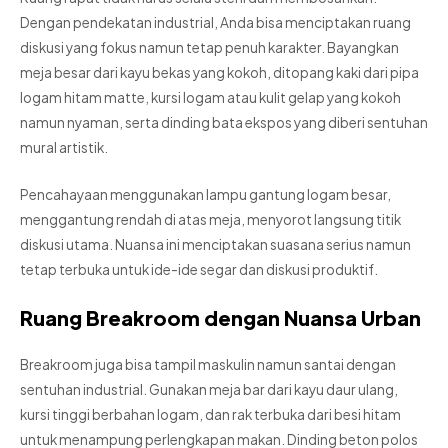
Dengan pendekatan industrial, Anda bisa menciptakan ruang
diskusi yang fokus namun tetap penuh karakter. Bayangkan
meja besar dari kayu bekas yang kokoh, ditopang kaki dari pipa
logam hitam matte, kursi logam atau kulit gelap yang kokoh
namun nyaman, serta dinding bata ekspos yang diberi sentuhan
mural artistik.
Pencahayaan menggunakan lampu gantung logam besar,
menggantung rendah di atas meja, menyorot langsung titik
diskusi utama. Nuansa ini menciptakan suasana serius namun
tetap terbuka untuk ide-ide segar dan diskusi produktif.
Ruang Breakroom dengan Nuansa Urban
Breakroom juga bisa tampil maskulin namun santai dengan
sentuhan industrial. Gunakan meja bar dari kayu daur ulang,
kursi tinggi berbahan logam, dan rak terbuka dari besi hitam
untuk menampung perlengkapan makan. Dinding beton polos