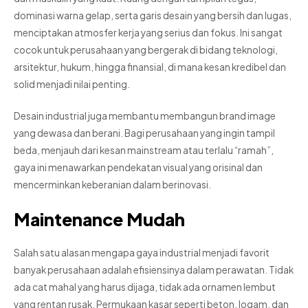
dominasi warna gelap, serta garis desain yang bersih dan lugas,
menciptakan atmosfer kerja yang serius dan fokus. Ini sangat
cocok untuk perusahaan yang bergerak di bidang teknologi,
arsitektur, hukum, hingga finansial, di mana kesan kredibel dan
solid menjadi nilai penting.
Desain industrial juga membantu membangun brand image
yang dewasa dan berani. Bagi perusahaan yang ingin tampil
beda, menjauh dari kesan mainstream atau terlalu “ramah”,
gaya ini menawarkan pendekatan visual yang orisinal dan
mencerminkan keberanian dalam berinovasi.
Maintenance Mudah
Salah satu alasan mengapa gaya industrial menjadi favorit
banyak perusahaan adalah efisiensinya dalam perawatan. Tidak
ada cat mahal yang harus dijaga, tidak ada ornamen lembut
yang rentan rusak. Permukaan kasar seperti beton, logam, dan