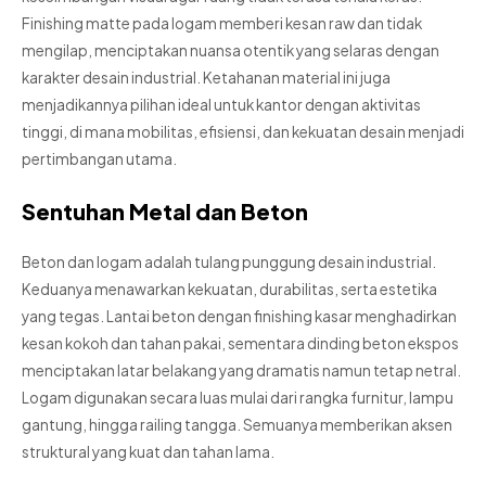
Finishing matte pada logam memberi kesan raw dan tidak
mengilap, menciptakan nuansa otentik yang selaras dengan
karakter desain industrial. Ketahanan material ini juga
menjadikannya pilihan ideal untuk kantor dengan aktivitas
tinggi, di mana mobilitas, efisiensi, dan kekuatan desain menjadi
pertimbangan utama.
Sentuhan Metal dan Beton
Beton dan logam adalah tulang punggung desain industrial.
Keduanya menawarkan kekuatan, durabilitas, serta estetika
yang tegas. Lantai beton dengan finishing kasar menghadirkan
kesan kokoh dan tahan pakai, sementara dinding beton ekspos
menciptakan latar belakang yang dramatis namun tetap netral.
Logam digunakan secara luas mulai dari rangka furnitur, lampu
gantung, hingga railing tangga. Semuanya memberikan aksen
struktural yang kuat dan tahan lama.