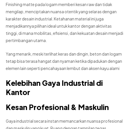
Finishing matte pada logam memberi kesan raw dan tidak
mengilap, menciptakan nuansa otentik yang selaras dengan
karakter desain industrial. Ketahanan material ini juga
menjadikannya pilihan ideal untuk kantor dengan aktivitas
tinggi, di mana mobilitas, efisiensi, dan kekuatan desain menjadi
pertimbangan utama.
Yang menarik, meski terlihat keras dan dingin, beton dan logam
tetap bisa terasa hangat dan nyaman ketika dipadukan dengan
elemen lain seperti pencahayaan lembut dan aksen kayu alami
Kelebihan Gaya Industrial di
Kantor
Kesan Profesional & Maskulin
Gaya industrial secara instan memancarkan nuansa profesional
dan maskulin yang kuat. Ruang dengan tampilan tegas,