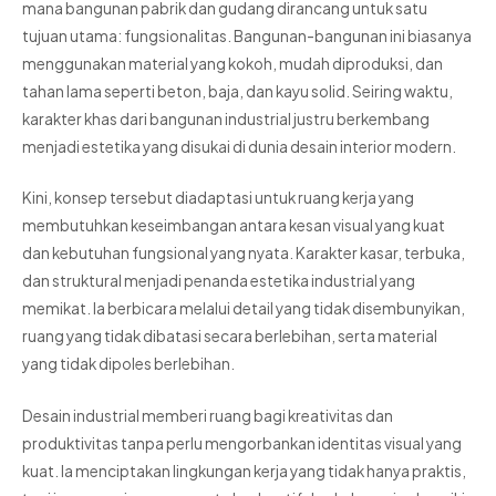
mana bangunan pabrik dan gudang dirancang untuk satu
tujuan utama: fungsionalitas. Bangunan-bangunan ini biasanya
menggunakan material yang kokoh, mudah diproduksi, dan
tahan lama seperti beton, baja, dan kayu solid. Seiring waktu,
karakter khas dari bangunan industrial justru berkembang
menjadi estetika yang disukai di dunia desain interior modern.
Kini, konsep tersebut diadaptasi untuk ruang kerja yang
membutuhkan keseimbangan antara kesan visual yang kuat
dan kebutuhan fungsional yang nyata. Karakter kasar, terbuka,
dan struktural menjadi penanda estetika industrial yang
memikat. Ia berbicara melalui detail yang tidak disembunyikan,
ruang yang tidak dibatasi secara berlebihan, serta material
yang tidak dipoles berlebihan.
Desain industrial memberi ruang bagi kreativitas dan
produktivitas tanpa perlu mengorbankan identitas visual yang
kuat. Ia menciptakan lingkungan kerja yang tidak hanya praktis,