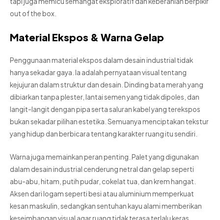
tapi juga memicu semangat eksploratif dan keberanian berpikir
out of the box.
Material Ekspos & Warna Gelap
Penggunaan material ekspos dalam desain industrial tidak
hanya sekadar gaya. Ia adalah pernyataan visual tentang
kejujuran dalam struktur dan desain. Dinding bata merah yang
dibiarkan tanpa plester, lantai semen yang tidak dipoles, dan
langit-langit dengan pipa serta saluran kabel yang terekspos
bukan sekadar pilihan estetika. Semuanya menciptakan tekstur
yang hidup dan berbicara tentang karakter ruang itu sendiri.
Warna juga memainkan peran penting. Palet yang digunakan
dalam desain industrial cenderung netral dan gelap seperti
abu-abu, hitam, putih pudar, cokelat tua, dan krem hangat.
Aksen dari logam seperti besi atau aluminium memperkuat
kesan maskulin, sedangkan sentuhan kayu alami memberikan
keseimbangan visual agar ruang tidak terasa terlalu keras.