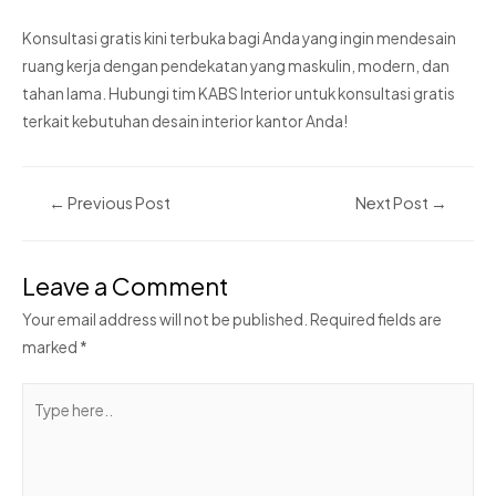
Konsultasi gratis kini terbuka bagi Anda yang ingin mendesain
ruang kerja dengan pendekatan yang maskulin, modern, dan
tahan lama. Hubungi tim
KABS Interior
untuk konsultasi gratis
terkait kebutuhan desain interior kantor Anda!
←
Previous Post
Next Post
→
Leave a Comment
Your email address will not be published.
Required fields are
marked
*