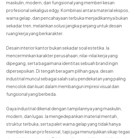
maskulin, modern, dan fungsional yang memberi kesan
profesional sekaligus edgy. Kombinasi antara material ekspos,
warna gelap, dan pencahayaan terbuka menjadikannya bukan
sekadar tren, melainkan solusi jangka panjang untuk desain
ruang kerja yang berkarakter.
Desain interior kantor bukan sekadar soal estetika. Ia
mencerminkan karakter perusahaan, nilai-nilai kerja yang
dipegang, serta bagaimana identitas sebuah brand ingin
dipersepsikan. Di tengah beragam pilihan gaya, desain
industrial muncul sebagai salah satu pendekatan yang paling
mencolok dan kuat dalam membangun impresi visual dan
fungsional yang berbeda.
Gaya industrial dikenal dengan tampilannya yang maskulin,
modern, dan lugas. Ia mengedepankan material mentah,
struktur terbuka, serta palet warna gelap yang tidak hanya
memberi kesan profesional, tapi juga menunjukkan sikap tegas