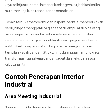
kayu solid justru semakin menarik seiring waktu, bahkan ketika
mulai menunjukkan tanda-tanda pemakaian.
Desain terbuka mempermudah inspeksi berkala, membersihkan
debu, hingga mengganti bagian seperti lampu atau pipa yang
rusak tanpa membongkar seluruh elemen ruangan. Hal ini
sangat menguntungkan untuk kantor yang ingin menghemat
waktu dan biaya perawatan, tanpa harus mengorbankan
tampilan visual ruangan. Struktur modular juga memungkinkan
transformasi ruang kerja dengan cepat dan fleksibel sesuai
kebutuhan tim.
Contoh Penerapan Interior
Industrial
Area Meeting Industrial
Ruang rapat tidak harus selalu steril dan membosankan.