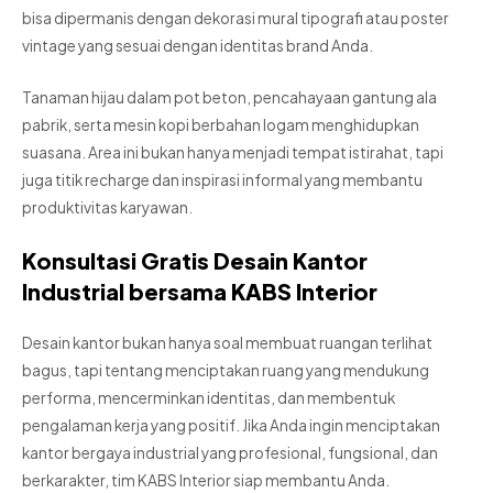
bisa dipermanis dengan dekorasi mural tipografi atau poster
vintage yang sesuai dengan identitas brand Anda.
Tanaman hijau dalam pot beton, pencahayaan gantung ala
pabrik, serta mesin kopi berbahan logam menghidupkan
suasana. Area ini bukan hanya menjadi tempat istirahat, tapi
juga titik recharge dan inspirasi informal yang membantu
produktivitas karyawan.
Konsultasi Gratis Desain Kantor
Industrial bersama KABS Interior
Desain kantor bukan hanya soal membuat ruangan terlihat
bagus, tapi tentang menciptakan ruang yang mendukung
performa, mencerminkan identitas, dan membentuk
pengalaman kerja yang positif. Jika Anda ingin menciptakan
kantor bergaya industrial yang profesional, fungsional, dan
berkarakter, tim KABS Interior siap membantu Anda.